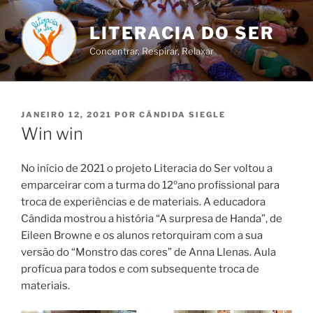
Saltar
para
LITERACIA DO SER
o
Concentrar, Respirar, Relaxar
conteúdo
PUBLICADO
JANEIRO 12, 2021
POR
CÂNDIDA SIEGLE
EM
Win win
No início de 2021 o projeto Literacia do Ser voltou a
emparceirar com a turma do 12ºano profissional para
troca de experiências e de materiais. A educadora
Cândida mostrou a história “A surpresa de Handa”, de
Eileen Browne e os alunos retorquiram com a sua
versão do “Monstro das cores” de Anna Llenas. Aula
profícua para todos e com subsequente troca de
materiais.