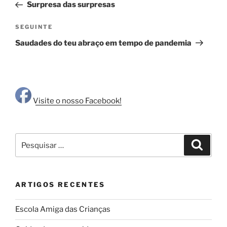
anterior
Surpresa das surpresas
artigos
Conteúdo
SEGUINTE
seguinte
Saudades do teu abraço em tempo de pandemia
Visite o nosso Facebook!
Pesquisar
Pesqui
por:
ARTIGOS RECENTES
Escola Amiga das Crianças