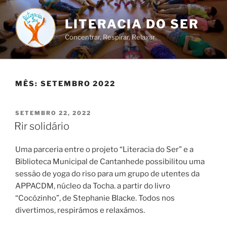
Saltar
para
LITERACIA DO SER
o
Concentrar, Respirar, Relaxar
conteúdo
MÊS:
SETEMBRO 2022
PUBLICADO
SETEMBRO 22, 2022
EM
Rir solidário
Uma parceria entre o projeto “Literacia do Ser” e a
Biblioteca Municipal de Cantanhede possibilitou uma
sessão de yoga do riso para um grupo de utentes da
APPACDM, núcleo da Tocha. a partir do livro
“Cocózinho”, de Stephanie Blacke. Todos nos
divertimos, respirámos e relaxámos.