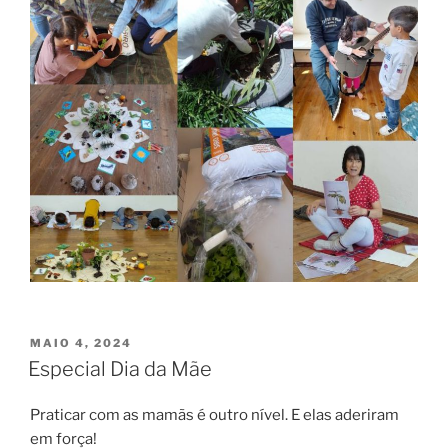
PUBLICADO
MAIO 4, 2024
EM
Especial Dia da Mãe
Praticar com as mamãs é outro nível. E elas aderiram
em força!