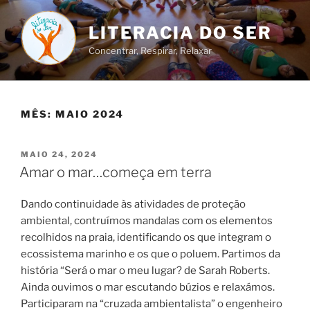
Saltar
para
LITERACIA DO SER
o
Concentrar, Respirar, Relaxar
conteúdo
MÊS:
MAIO 2024
PUBLICADO
MAIO 24, 2024
EM
Amar o mar…começa em terra
Dando continuidade às atividades de proteção
ambiental, contruímos mandalas com os elementos
recolhidos na praia, identificando os que integram o
ecossistema marinho e os que o poluem. Partimos da
história “Será o mar o meu lugar? de Sarah Roberts.
Ainda ouvimos o mar escutando búzios e relaxámos.
Participaram na “cruzada ambientalista” o engenheiro