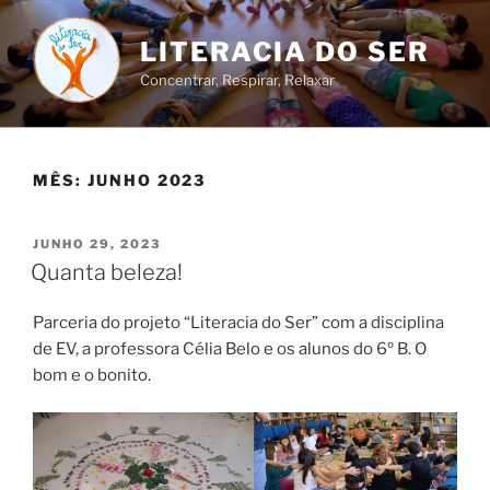
Saltar
para
LITERACIA DO SER
o
Concentrar, Respirar, Relaxar
conteúdo
MÊS:
JUNHO 2023
PUBLICADO
JUNHO 29, 2023
EM
Quanta beleza!
Parceria do projeto “Literacia do Ser” com a disciplina
de EV, a professora Célia Belo e os alunos do 6º B. O
bom e o bonito.