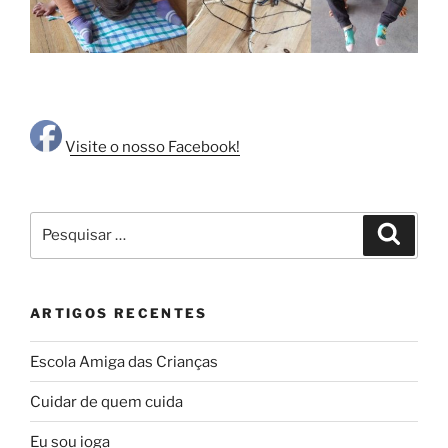
Visite o nosso Facebook!
Pesquisar
Pesqui
por:
ARTIGOS RECENTES
Escola Amiga das Crianças
Cuidar de quem cuida
Eu sou ioga