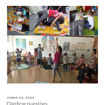
PUBLICADO
JUNHO 23, 2023
EM
Clarificar questões