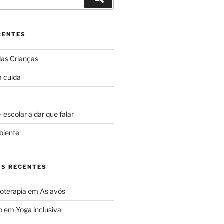
CENTES
das Crianças
 cuida
escolar a dar que falar
biente
S RECENTES
oterapia
em
As avós
o
em
Yoga inclusiva