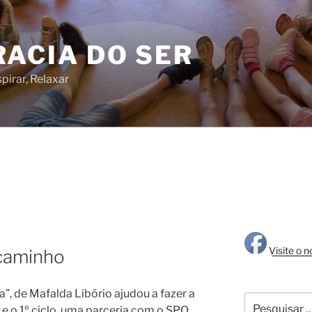
RACIA DO SER
pirar, Relaxar
Visite o 
 caminho
la”, de Mafalda Libório ajudou a fazer a
Pesquisar
é e o 1º ciclo, uma parceria com o SPO.