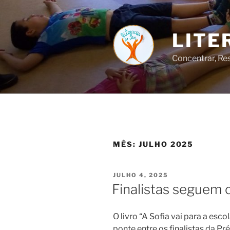
Saltar
para
o
LITE
conteúdo
Concentrar, Res
MÊS:
JULHO 2025
PUBLICADO
JULHO 4, 2025
EM
Finalistas seguem
O livro “A Sofia vai para a esco
ponte entre os finalistas da Pr