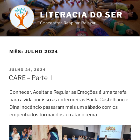
Saltar
para
LITERACIA DO SER
o
Concentrar, Respirar, Relaxar
conteúdo
MÊS:
JULHO 2024
PUBLICADO
JULHO 24, 2024
EM
CARE – Parte II
Conhecer, Aceitar e Regular as Emoções é uma tarefa
para a vida por isso as enfermeiras Paula Castelhano e
Dina Inocêncio passaram mais um sábado com os
empenhados formandos a tratar o tema