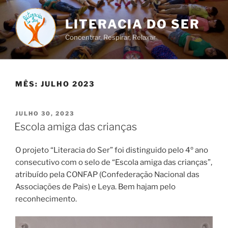
Saltar
para
LITERACIA DO SER
o
Concentrar, Respirar, Relaxar
conteúdo
MÊS:
JULHO 2023
PUBLICADO
JULHO 30, 2023
EM
Escola amiga das crianças
O projeto “Literacia do Ser” foi distinguido pelo 4º ano
consecutivo com o selo de “Escola amiga das crianças”,
atribuído pela CONFAP (Confederação Nacional das
Associações de Pais) e Leya. Bem hajam pelo
reconhecimento.