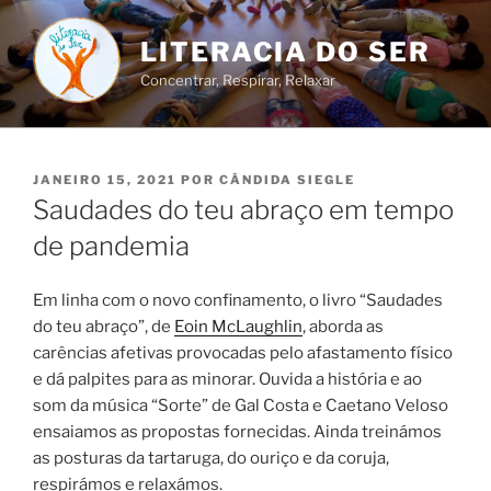
Saltar
para
LITERACIA DO SER
o
Concentrar, Respirar, Relaxar
conteúdo
PUBLICADO
JANEIRO 15, 2021
POR
CÂNDIDA SIEGLE
EM
Saudades do teu abraço em tempo
de pandemia
Em linha com o novo confinamento, o livro “Saudades
do teu abraço”, de
Eoin McLaughlin
, aborda as
carências afetivas provocadas pelo afastamento físico
e dá palpites para as minorar. Ouvida a história e ao
som da música “Sorte” de Gal Costa e Caetano Veloso
ensaiamos as propostas fornecidas. Ainda treinámos
as posturas da tartaruga, do ouriço e da coruja,
respirámos e relaxámos.