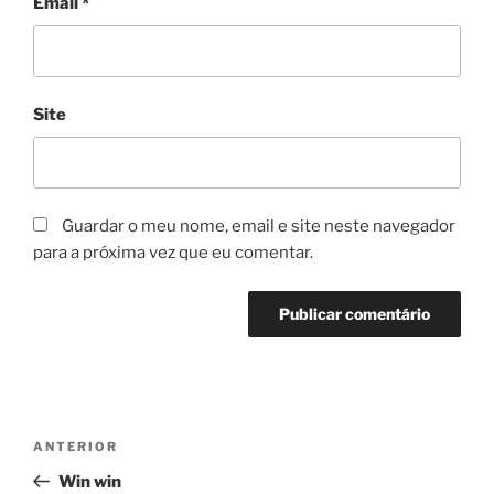
Email
*
Site
Guardar o meu nome, email e site neste navegador
para a próxima vez que eu comentar.
Navegação
Conteúdo
ANTERIOR
de
anterior
Win win