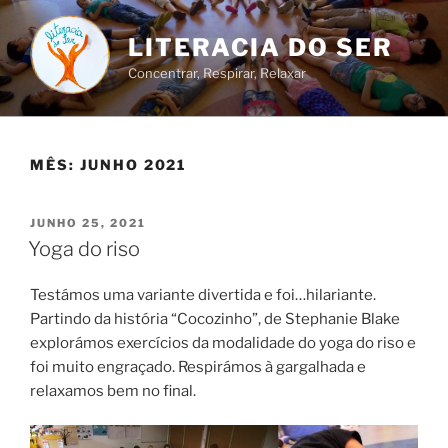
Saltar
para
LITERACIA DO SER
o
Concentrar, Respirar, Relaxar
conteúdo
MÊS:
JUNHO 2021
PUBLICADO
JUNHO 25, 2021
EM
Yoga do riso
Testámos uma variante divertida e foi…hilariante.
Partindo da história “Cocozinho”, de Stephanie Blake
explorámos exercícios da modalidade do yoga do riso e
foi muito engraçado. Respirámos à gargalhada e
relaxamos bem no final.