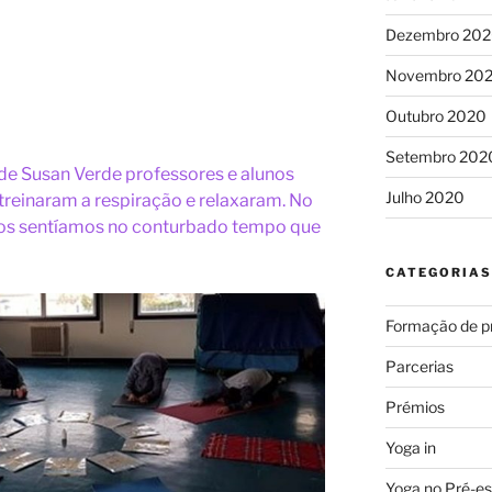
Dezembro 20
Novembro 20
Outubro 2020
Setembro 202
, de Susan Verde professores e alunos
Julho 2020
treinaram a respiração e relaxaram. No
os sentíamos no conturbado tempo que
CATEGORIAS
Formação de p
Parcerias
Prémios
Yoga in
Yoga no Pré-es