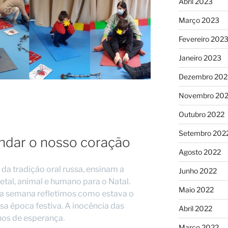
Abril 2023
Março 2023
Fevereiro 202
Janeiro 2023
Dezembro 202
Novembro 20
Outubro 2022
Setembro 202
indar o nosso coração
Agosto 2022
 da tradição oral russa, ensinam a
Junho 2022
etal, animal e humano para o Natal.
Maio 2022
ta semana refletimos como estava o
sa época festiva. A inocência das
Abril 2022
nos de esperança.
Março 2022