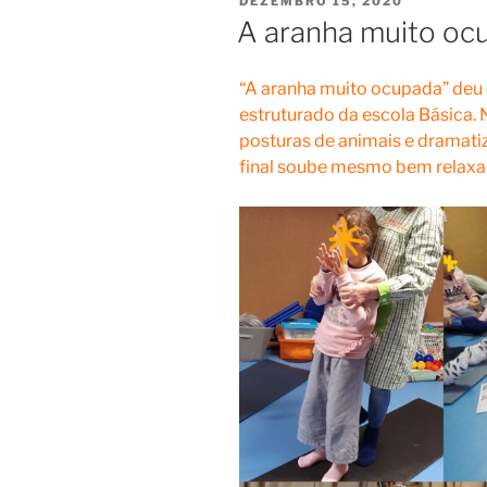
DEZEMBRO 15, 2020
EM
A aranha muito oc
“A aranha muito ocupada” deu 
estruturado da escola Básica. N
posturas de animais e dramat
final soube mesmo bem relaxar