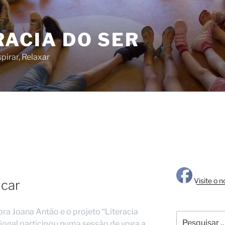
RACIA DO SER
pirar, Relaxar
Visite o 
icar
ra Joana Antão e o projeto “Literacia
Pesquisar
ssional participou numa sessão de yoga a