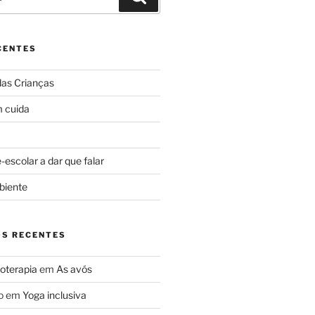
CENTES
das Crianças
 cuida
escolar a dar que falar
biente
S RECENTES
oterapia
em
As avós
o
em
Yoga inclusiva