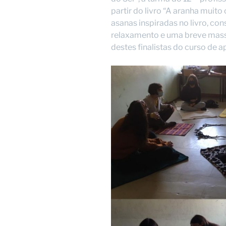
partir do livro “A aranha muito
asanas inspiradas no livro, con
relaxamento e uma breve mass
destes finalistas do curso de ap