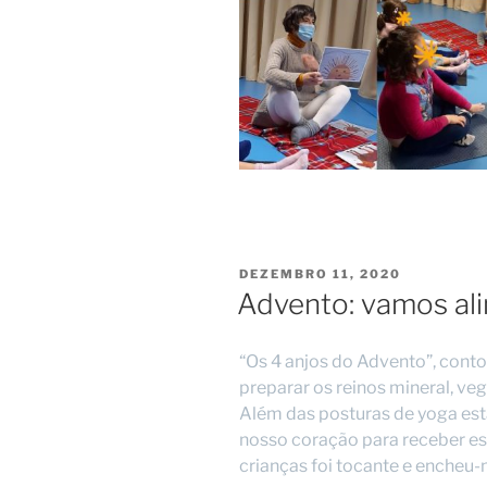
PUBLICADO
DEZEMBRO 11, 2020
EM
Advento: vamos al
“Os 4 anjos do Advento”, conto
preparar os reinos mineral, veg
Além das posturas de yoga es
nosso coração para receber es
crianças foi tocante e encheu-