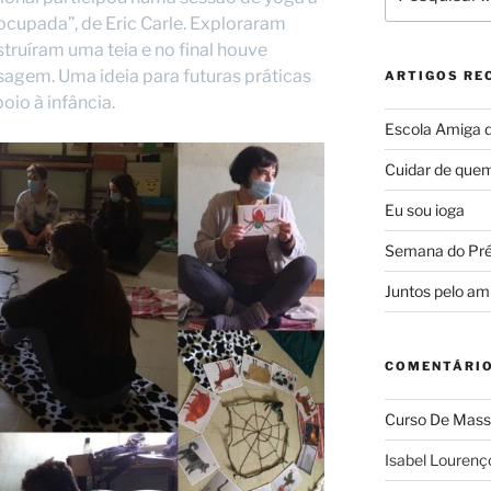
por:
 ocupada”, de Eric Carle. Exploraram
struíram uma teia e no final houve
agem. Uma ideia para futuras práticas
ARTIGOS RE
oio à infância.
Escola Amiga 
Cuidar de quem
Eu sou ioga
Semana do Pré-
Juntos pelo am
COMENTÁRIO
Curso De Mass
Isabel Lourenç