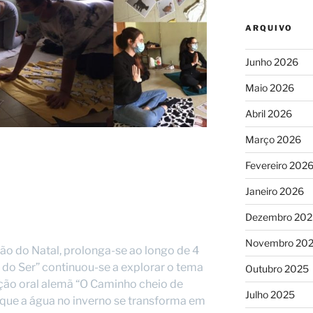
ARQUIVO
Junho 2026
Maio 2026
Abril 2026
Março 2026
Fevereiro 202
Janeiro 2026
Dezembro 202
Novembro 20
o do Natal, prolonga-se ao longo de 4
 do Ser” continuou-se a explorar o tema
Outubro 2025
ição oral alemã “O Caminho cheio de
Julho 2025
 que a água no inverno se transforma em