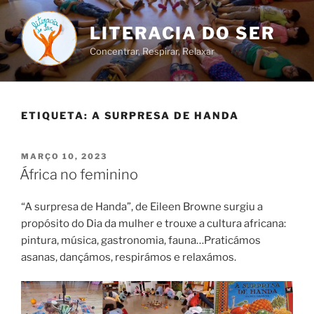
Saltar
para
LITERACIA DO SER
o
Concentrar, Respirar, Relaxar
conteúdo
ETIQUETA:
A SURPRESA DE HANDA
PUBLICADO
MARÇO 10, 2023
EM
África no feminino
“A surpresa de Handa”, de Eileen Browne surgiu a
propósito do Dia da mulher e trouxe a cultura africana:
pintura, música, gastronomia, fauna…Praticámos
asanas, dançámos, respirámos e relaxámos.