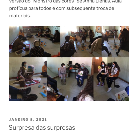
versão do “Monstro das cores” de Anna Llenas. Aula
profícua para todos e com subsequente troca de
materiais.
PUBLICADO
JANEIRO 8, 2021
EM
Surpresa das surpresas