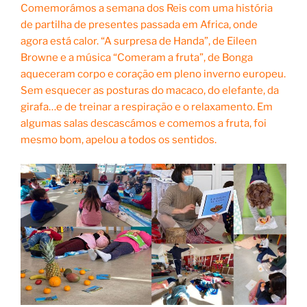
Comemorámos a semana dos Reis com uma história
de partilha de presentes passada em Africa, onde
agora está calor. “A surpresa de Handa”, de Eileen
Browne e a música “Comeram a fruta”, de Bonga
aqueceram corpo e coração em pleno inverno europeu.
Sem esquecer as posturas do macaco, do elefante, da
girafa…e de treinar a respiração e o relaxamento. Em
algumas salas descascámos e comemos a fruta, foi
mesmo bom, apelou a todos os sentidos.