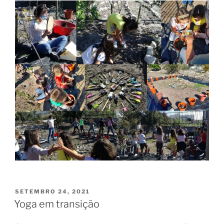
PUBLICADO
SETEMBRO 24, 2021
EM
Yoga em transição