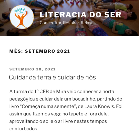
Saltar
para
LITERACIA DO SER
o
Concentrar, Respirar, Relaxar
conteúdo
MÊS:
SETEMBRO 2021
PUBLICADO
SETEMBRO 30, 2021
EM
Cuidar da terra e cuidar de nós
A turma do 1º CEB de Mira veio conhecer a horta
pedagógica e cuidar dela um bocadinho, partindo do
livro “Começa numa semente”, de Laura Knowls. Foi
assim que fizemos yoga no tapete e fora dele,
aproveitando o sol e o ar livre nestes tempos
conturbados…