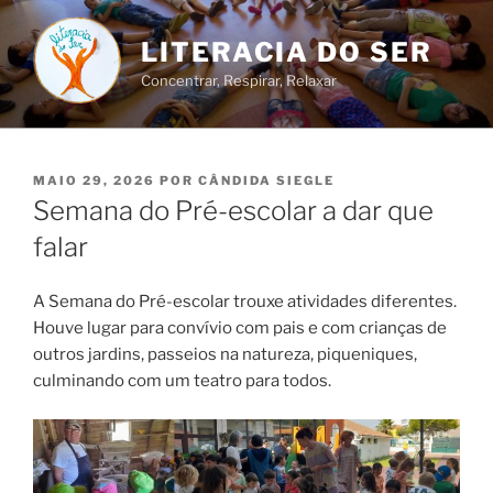
Saltar
para
LITERACIA DO SER
o
Concentrar, Respirar, Relaxar
conteúdo
PUBLICADO
MAIO 29, 2026
POR
CÂNDIDA SIEGLE
EM
Semana do Pré-escolar a dar que
falar
A Semana do Pré-escolar trouxe atividades diferentes.
Houve lugar para convívio com pais e com crianças de
outros jardins, passeios na natureza, piqueniques,
culminando com um teatro para todos.