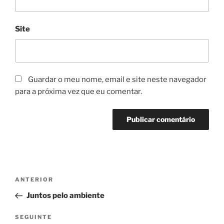
Site
Guardar o meu nome, email e site neste navegador
para a próxima vez que eu comentar.
Navegação
Conteúdo
ANTERIOR
de
anterior
Juntos pelo ambiente
artigos
Conteúdo
SEGUINTE