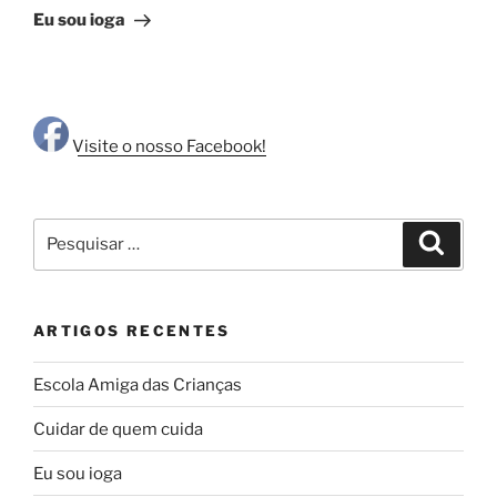
seguinte
Eu sou ioga
Visite o nosso Facebook!
Pesquisar
Pesqui
por:
ARTIGOS RECENTES
Escola Amiga das Crianças
Cuidar de quem cuida
Eu sou ioga