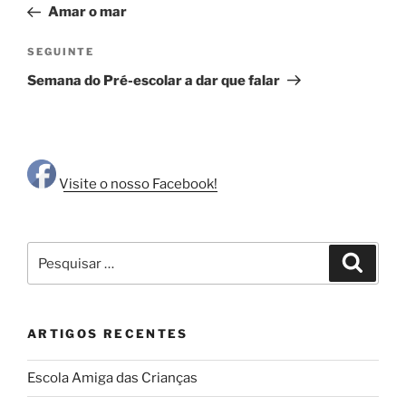
anterior
Amar o mar
artigos
Conteúdo
SEGUINTE
seguinte
Semana do Pré-escolar a dar que falar
Visite o nosso Facebook!
Pesquisar
Pesqui
por:
ARTIGOS RECENTES
Escola Amiga das Crianças