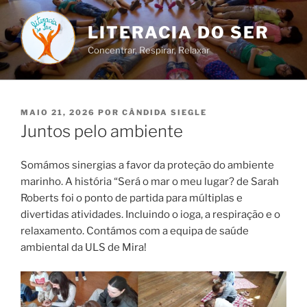
Saltar
para
LITERACIA DO SER
o
Concentrar, Respirar, Relaxar
conteúdo
PUBLICADO
MAIO 21, 2026
POR
CÂNDIDA SIEGLE
EM
Juntos pelo ambiente
Somámos sinergias a favor da proteção do ambiente
marinho. A história “Será o mar o meu lugar? de Sarah
Roberts foi o ponto de partida para múltiplas e
divertidas atividades. Incluindo o ioga, a respiração e o
relaxamento. Contámos com a equipa de saúde
ambiental da ULS de Mira!