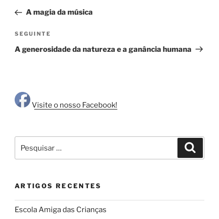
de
anterior
A magia da música
artigos
Conteúdo
SEGUINTE
seguinte
A generosidade da natureza e a ganância humana
Visite o nosso Facebook!
Pesquisar
Pesqui
por:
ARTIGOS RECENTES
Escola Amiga das Crianças