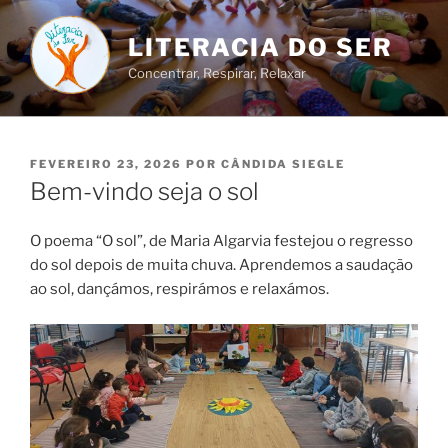
Saltar
para
LITERACIA DO SER
o
Concentrar, Respirar, Relaxar
conteúdo
PUBLICADO
FEVEREIRO 23, 2026
POR
CÂNDIDA SIEGLE
EM
Bem-vindo seja o sol
O poema “O sol”, de Maria Algarvia festejou o regresso
do sol depois de muita chuva. Aprendemos a saudação
ao sol, dançámos, respirámos e relaxámos.