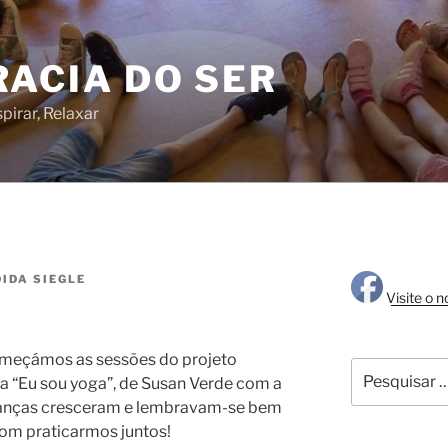
RACIA DO SER
pirar, Relaxar
IDA SIEGLE
Visite o 
meçámos as sessões do projeto
Pesquisar
ria “Eu sou yoga”, de Susan Verde com a
por:
rianças cresceram e lembravam-se bem
bom praticarmos juntos!