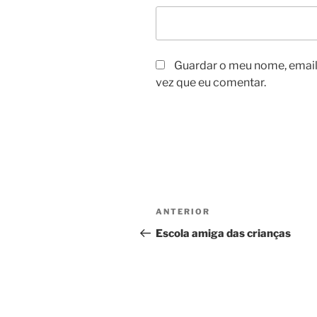
Guardar o meu nome, email 
vez que eu comentar.
Navegação
Conteúdo
ANTERIOR
de
anterior
Escola amiga das crianças
artigos