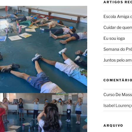
ARTIGOS RE
Escola Amiga 
Cuidar de quem
Eu sou ioga
Semana do Pré-
Juntos pelo am
COMENTÁRIO
Curso De Mass
Isabel Lourenç
ARQUIVO