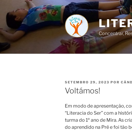
Saltar
para
o
LITE
conteúdo
Concentrar, Res
PUBLICADO
SETEMBRO 29, 2023
POR
CÂND
EM
Voltámos!
Em modo de apresentação, co
“Literacia do Ser” com a histó
turma do 1º ano de Mira. As c
do aprendido na Pré e foi tão 