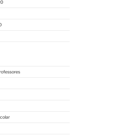
20
0
rofessores
colar