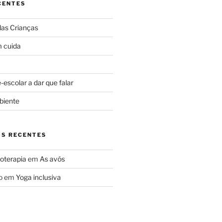
CENTES
das Crianças
 cuida
escolar a dar que falar
biente
S RECENTES
oterapia
em
As avós
o
em
Yoga inclusiva