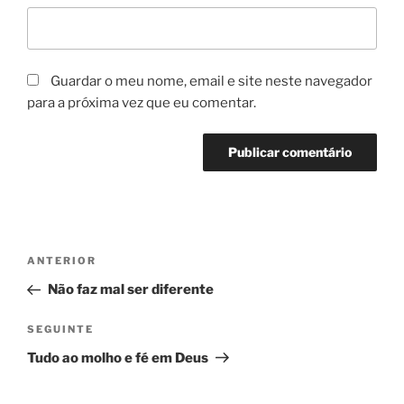
Guardar o meu nome, email e site neste navegador
para a próxima vez que eu comentar.
Navegação
Conteúdo
ANTERIOR
de
anterior
Não faz mal ser diferente
artigos
Conteúdo
SEGUINTE
seguinte
Tudo ao molho e fé em Deus