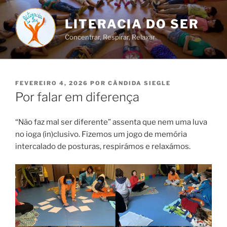
Saltar
para
LITERACIA DO SER
o
Concentrar, Respirar, Relaxar
conteúdo
PUBLICADO
FEVEREIRO 4, 2026
POR
CÂNDIDA SIEGLE
EM
Por falar em diferença
“Não faz mal ser diferente” assenta que nem uma luva
no ioga (in)clusivo. Fizemos um jogo de memória
intercalado de posturas, respirámos e relaxámos.