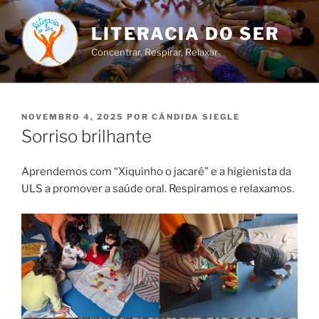
Saltar
para
LITERACIA DO SER
o
Concentrar, Respirar, Relaxar
conteúdo
PUBLICADO
NOVEMBRO 4, 2025
POR
CÂNDIDA SIEGLE
EM
Sorriso brilhante
Aprendemos com “Xiquinho o jacaré” e a higienista da
ULS a promover a saúde oral. Respiramos e relaxamos.