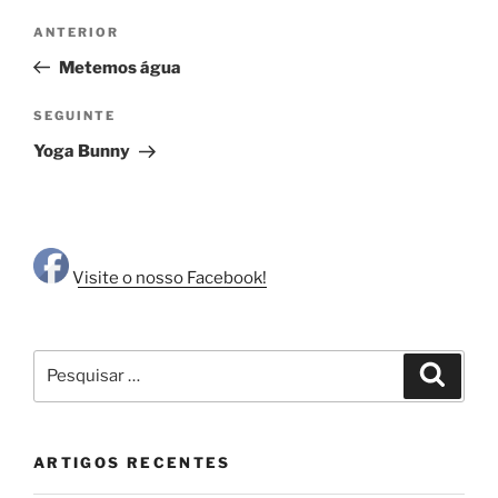
Navegação
Conteúdo
ANTERIOR
de
anterior
Metemos água
artigos
Conteúdo
SEGUINTE
seguinte
Yoga Bunny
Visite o nosso Facebook!
Pesquisar
Pesqui
por:
ARTIGOS RECENTES