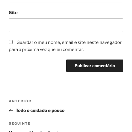
Site
Guardar o meu nome, email e site neste navegador
para a próxima vez que eu comentar.
Navegação
Conteúdo
ANTERIOR
de
anterior
Todo o cuidado é pouco
artigos
Conteúdo
SEGUINTE
seguinte