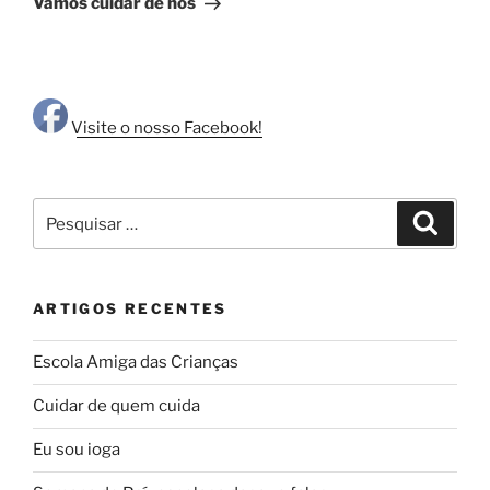
Vamos cuidar de nós
Visite o nosso Facebook!
Pesquisar
Pesqui
por:
ARTIGOS RECENTES
Escola Amiga das Crianças
Cuidar de quem cuida
Eu sou ioga