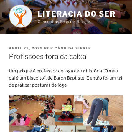
Saltar
para
LITERACIA DO SER
o
Concentrar, Respirar, Relaxar
conteúdo
PUBLICADO
ABRIL 25, 2025
POR
CÂNDIDA SIEGLE
EM
Profissões fora da caixa
Um pai que é professor de ioga deu a história “O meu
pai é um biscoito”, de Baron Baptiste. E então foi um tal
de praticar posturas de ioga.