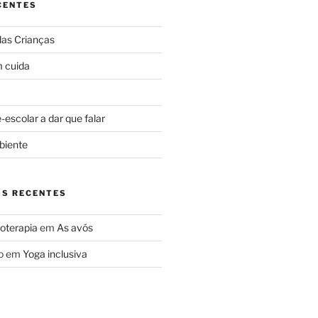
CENTES
das Crianças
 cuida
escolar a dar que falar
biente
S RECENTES
oterapia
em
As avós
o
em
Yoga inclusiva