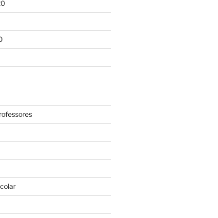
20
0
rofessores
colar