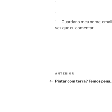
Guardar o meu nome, email 
vez que eu comentar.
Navegação
Conteúdo
ANTERIOR
de
anterior
Pintar com terra? Temos pena
artigos