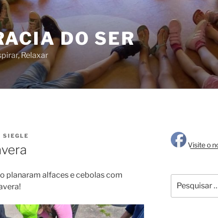
RACIA DO SER
pirar, Relaxar
 SIEGLE
Visite o 
avera
do planaram alfaces e cebolas com
Pesquisar
avera!
por: