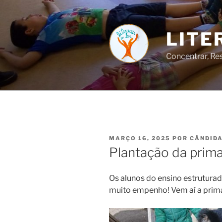
Saltar
para
o
LITE
conteúdo
Concentrar, Res
PUBLICADO
MARÇO 16, 2025
POR
CÂNDIDA
EM
Plantação da prim
Os alunos do ensino estrutura
muito empenho! Vem aí a prim