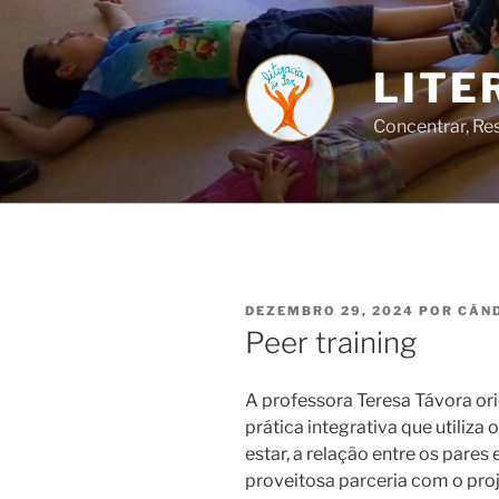
Saltar
para
o
LITE
conteúdo
Concentrar, Res
PUBLICADO
DEZEMBRO 29, 2024
POR
CÂND
EM
Peer training
A professora Teresa Távora o
prática integrativa que utili
estar, a relação entre os pare
proveitosa parceria com o proj