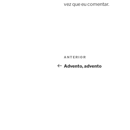
vez que eu comentar.
Navegação
Conteúdo
ANTERIOR
de
anterior
Advento, advento
artigos