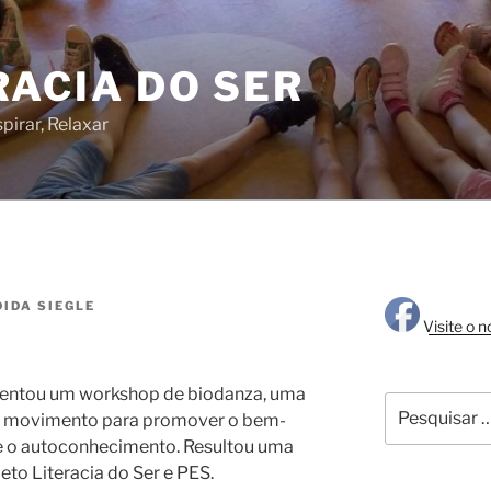
RACIA DO SER
pirar, Relaxar
IDA SIEGLE
Visite o 
rientou um workshop de biodanza, uma
Pesquisar
za o movimento para promover o bem-
por:
s e o autoconhecimento. Resultou uma
eto Literacia do Ser e PES.