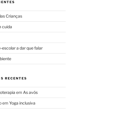
CENTES
das Crianças
 cuida
escolar a dar que falar
biente
S RECENTES
oterapia
em
As avós
o
em
Yoga inclusiva