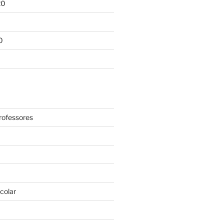
20
0
rofessores
colar