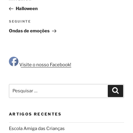
de
anterior
Halloween
artigos
Conteúdo
SEGUINTE
seguinte
Ondas de emoções
Visite o nosso Facebook!
Pesquisar
Pesqui
por:
ARTIGOS RECENTES
Escola Amiga das Crianças