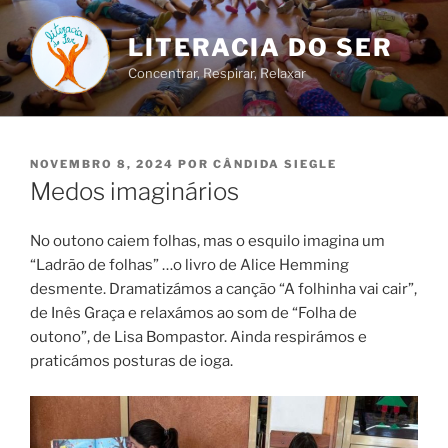
Saltar
para
LITERACIA DO SER
o
Concentrar, Respirar, Relaxar
conteúdo
PUBLICADO
NOVEMBRO 8, 2024
POR
CÂNDIDA SIEGLE
EM
Medos imaginários
No outono caiem folhas, mas o esquilo imagina um
“Ladrão de folhas” …o livro de Alice Hemming
desmente. Dramatizámos a canção “A folhinha vai cair”,
de Inês Graça e relaxámos ao som de “Folha de
outono”, de Lisa Bompastor. Ainda respirámos e
praticámos posturas de ioga.