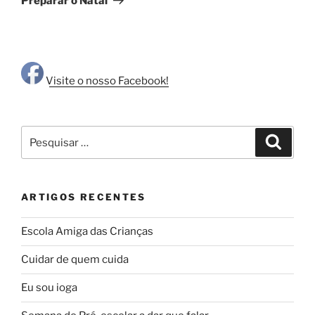
Preparar o Natal
Visite o nosso Facebook!
Pesquisar
Pesqui
por:
ARTIGOS RECENTES
Escola Amiga das Crianças
Cuidar de quem cuida
Eu sou ioga