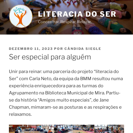
Saltar
para
LITERACIA DO SER
o
Concentrar, Respirar, Relaxar
conteúdo
PUBLICADO
DEZEMBRO 11, 2023
POR
CÂNDIDA SIEGLE
EM
Ser especial para alguém
Unir para reinar: uma parceria do projeto “literacia do
Ser” com Carla Neto, da equipa da BMM resultou numa
experiência enriquecedora para as turmas do
Agrupamento na Biblioteca Municipal de Mira. Partiu-
se da história “Amigos muito especiais”, de Jane
Chapman, mimaram-se as posturas e as respirações e
relaxamos.