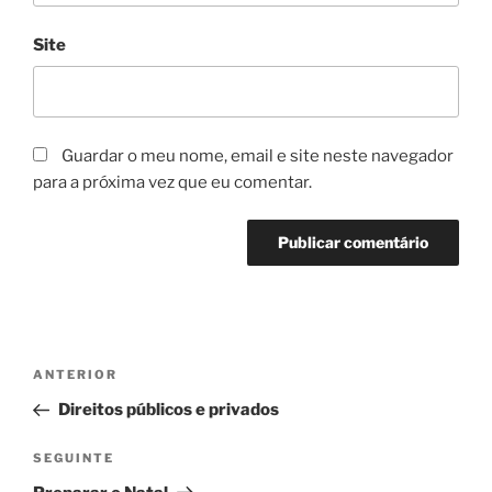
Site
Guardar o meu nome, email e site neste navegador
para a próxima vez que eu comentar.
Navegação
Conteúdo
ANTERIOR
de
anterior
Direitos públicos e privados
artigos
Conteúdo
SEGUINTE
seguinte