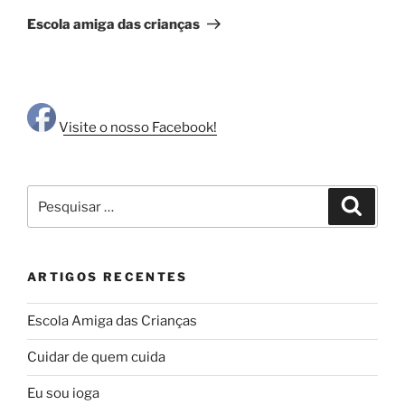
seguinte
Escola amiga das crianças
Visite o nosso Facebook!
Pesquisar
Pesqui
por:
ARTIGOS RECENTES
Escola Amiga das Crianças
Cuidar de quem cuida
Eu sou ioga