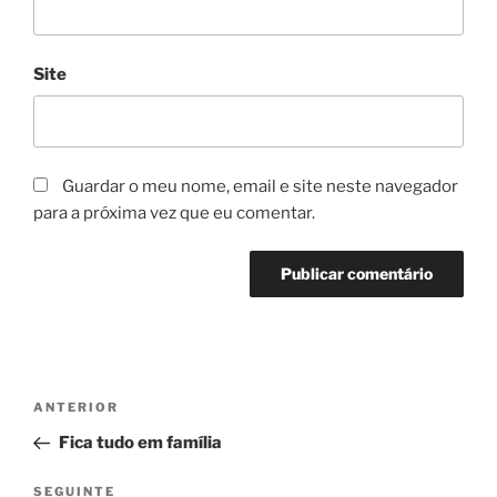
Site
Guardar o meu nome, email e site neste navegador
para a próxima vez que eu comentar.
Navegação
Conteúdo
ANTERIOR
de
anterior
Fica tudo em família
artigos
Conteúdo
SEGUINTE