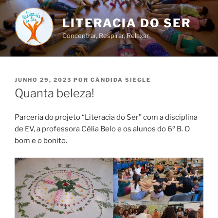
Saltar
para
LITERACIA DO SER
o
Concentrar, Respirar, Relaxar
conteúdo
PUBLICADO
JUNHO 29, 2023
POR
CÂNDIDA SIEGLE
EM
Quanta beleza!
Parceria do projeto “Literacia do Ser” com a disciplina
de EV, a professora Célia Belo e os alunos do 6º B. O
bom e o bonito.