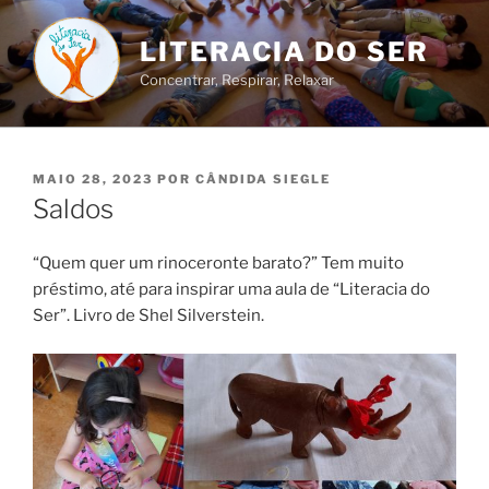
Saltar
para
LITERACIA DO SER
o
Concentrar, Respirar, Relaxar
conteúdo
PUBLICADO
MAIO 28, 2023
POR
CÂNDIDA SIEGLE
EM
Saldos
“Quem quer um rinoceronte barato?” Tem muito
préstimo, até para inspirar uma aula de “Literacia do
Ser”. Livro de Shel Silverstein.