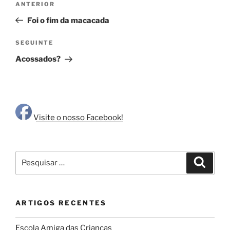
Conteúdo
ANTERIOR
de
anterior
Foi o fim da macacada
artigos
Conteúdo
SEGUINTE
seguinte
Acossados?
Visite o nosso Facebook!
Pesquisar
Pesqui
por:
ARTIGOS RECENTES
Escola Amiga das Crianças