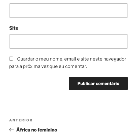
Site
Guardar o meu nome, email e site neste navegador
para a próxima vez que eu comentar.
Navegação
Conteúdo
ANTERIOR
de
anterior
África no feminino
artigos