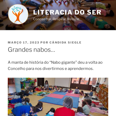
Saltar
para
LITERACIA DO SER
o
Concentrar, Respirar, Relaxar
conteúdo
PUBLICADO
MARÇO 17, 2023
POR
CÂNDIDA SIEGLE
EM
Grandes nabos…
A manta de história do “Nabo gigante” deu a volta ao
Concelho para nos divertirmos e aprendermos.