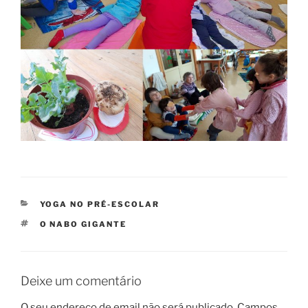
CATEGORIAS
YOGA NO PRÉ-ESCOLAR
ETIQUETAS
O NABO GIGANTE
Deixe um comentário
O seu endereço de email não será publicado.
Campos