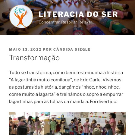
Saltar
para
LITERACIA DO SER
o
Concentrar, Respirar, Relaxar
conteúdo
PUBLICADO
MAIO 13, 2022
POR
CÂNDIDA SIEGLE
EM
Transformação
Tudo se transforma, como bem testemunha a história
“A lagartinha muito comilona”, de Eric Carle. Vivemos
as posturas da história, dançámos “nhoc, nhoc, nhoc,
come muito a lagarta” e treinámos o sopro a empurrar
lagartinhas para as folhas da mandala. Foi divertido.