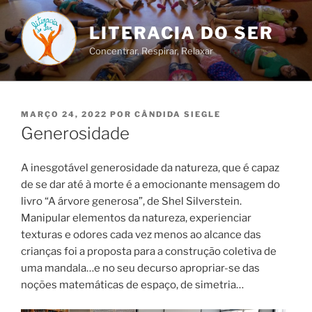
Saltar
para
LITERACIA DO SER
o
Concentrar, Respirar, Relaxar
conteúdo
PUBLICADO
MARÇO 24, 2022
POR
CÂNDIDA SIEGLE
EM
Generosidade
A inesgotável generosidade da natureza, que é capaz
de se dar até à morte é a emocionante mensagem do
livro “A árvore generosa”, de Shel Silverstein.
Manipular elementos da natureza, experienciar
texturas e odores cada vez menos ao alcance das
crianças foi a proposta para a construção coletiva de
uma mandala…e no seu decurso apropriar-se das
noções matemáticas de espaço, de simetria…