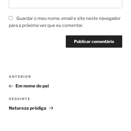
Guardar o meu nome, email e site neste navegador
para a próxima vez que eu comentar.
Navegação
Conteúdo
ANTERIOR
de
anterior
Em nome do pai
artigos
Conteúdo
SEGUINTE
seguinte
Natureza pródiga