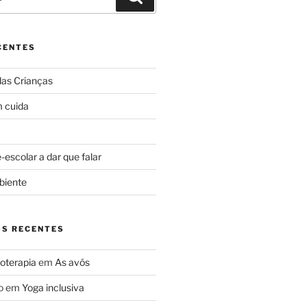
CENTES
das Crianças
 cuida
escolar a dar que falar
biente
S RECENTES
oterapia
em
As avós
o
em
Yoga inclusiva