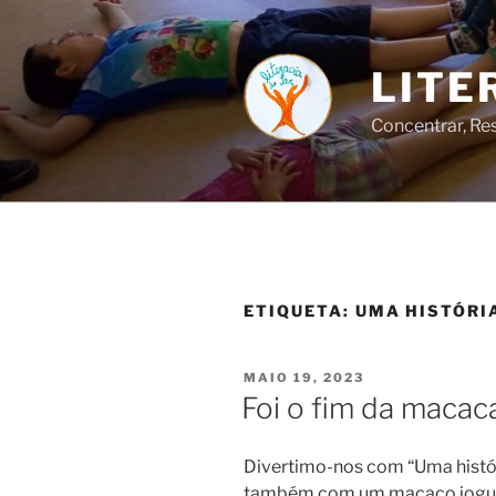
Saltar
para
o
LITE
conteúdo
Concentrar, Res
ETIQUETA:
UMA HISTÓRI
PUBLICADO
MAIO 19, 2023
EM
Foi o fim da macac
Divertimo-nos com “Uma histó
também com um macaco iogui 