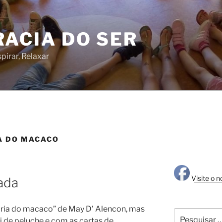
RACIA DO SER
pirar, Relaxar
A DO MACACO
Visite o 
ada
ria do macaco” de May D’ Alencon, mas
Pesquisar
de peluche e com as cartas de