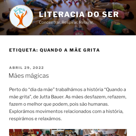
Saltar
para
LITERACIA DO SER
o
Concentrar, Respirar, Relaxar
conteúdo
ETIQUETA:
QUANDO A MÃE GRITA
PUBLICADO
ABRIL 29, 2022
EM
Mães mágicas
Perto do “dia da mãe” trabalhámos a história “Quando a
mãe grita”, de Jutta Bauer. As mães desfazem, refazem,
fazem o melhor que podem, pois são humanas.
Explorámos movimentos relacionados com a história,
respirámos e relaxámos.