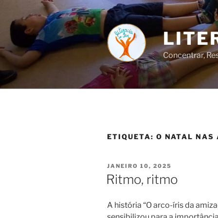
Saltar
para
o
LITE
conteúdo
Concentrar, Res
ETIQUETA:
O NATAL NAS 
PUBLICADO
JANEIRO 10, 2025
EM
Ritmo, ritmo
A história “O arco-íris da ami
sensibilizou para a importânci