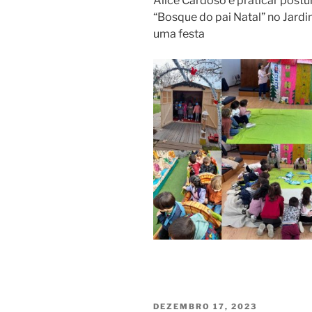
Alice Cardoso e praticar postu
“Bosque do pai Natal” no Jardim
uma festa
PUBLICADO
DEZEMBRO 17, 2023