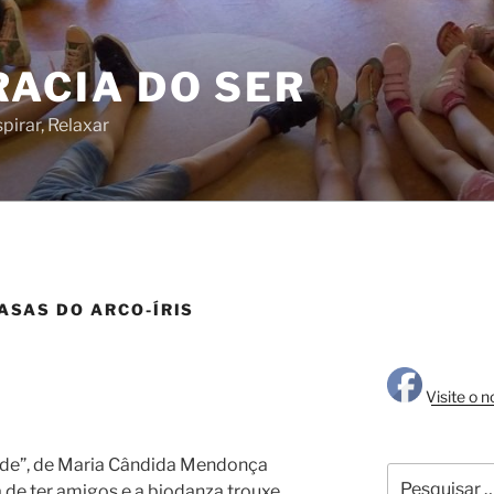
RACIA DO SER
pirar, Relaxar
ASAS DO ARCO-ÍRIS
Visite o 
zade”, de Maria Cândida Mendonça
Pesquisar
a de ter amigos e a biodanza trouxe