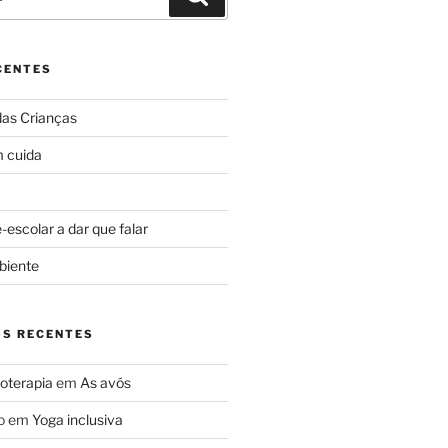
CENTES
das Crianças
 cuida
escolar a dar que falar
biente
S RECENTES
oterapia
em
As avós
o
em
Yoga inclusiva