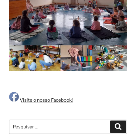
Visite o nosso Facebook!
Pesquisar
Pesqui
por: