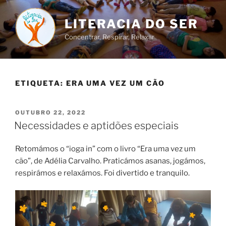
Saltar
para
LITERACIA DO SER
o
Concentrar, Respirar, Relaxar
conteúdo
ETIQUETA:
ERA UMA VEZ UM CÃO
PUBLICADO
OUTUBRO 22, 2022
EM
Necessidades e aptidões especiais
Retomámos o “ioga in” com o livro “Era uma vez um
cão”, de Adélia Carvalho. Praticámos asanas, jogámos,
respirámos e relaxámos. Foi divertido e tranquilo.