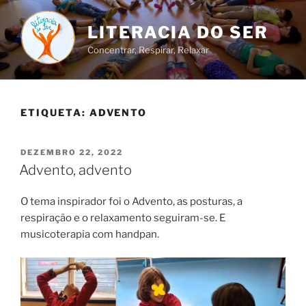
Saltar
para
LITERACIA DO SER
o
Concentrar, Respirar, Relaxar
conteúdo
ETIQUETA:
ADVENTO
PUBLICADO
DEZEMBRO 22, 2022
EM
Advento, advento
O tema inspirador foi o Advento, as posturas, a
respiração e o relaxamento seguiram-se. E
musicoterapia com handpan.