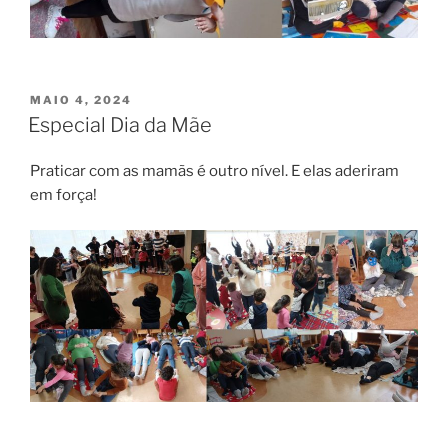
PUBLICADO
MAIO 4, 2024
EM
Especial Dia da Mãe
Praticar com as mamãs é outro nível. E elas aderiram
em força!