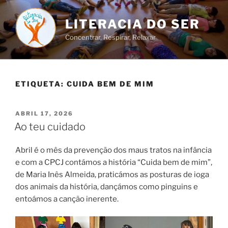
Saltar
para
LITERACIA DO SER
o
Concentrar, Respirar, Relaxar
conteúdo
ETIQUETA:
CUIDA BEM DE MIM
PUBLICADO
ABRIL 17, 2026
EM
Ao teu cuidado
Abril é o mês da prevenção dos maus tratos na infância
e com a CPCJ contámos a história “Cuida bem de mim”,
de Maria Inês Almeida, praticámos as posturas de ioga
dos animais da história, dançámos como pinguins e
entoámos a canção inerente.