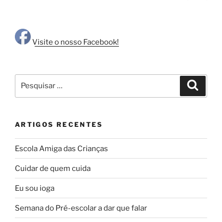
segu
dos
conteúdos
Visite o nosso Facebook!
Pesquisar
Pesqui
por:
ARTIGOS RECENTES
Escola Amiga das Crianças
Cuidar de quem cuida
Eu sou ioga
Semana do Pré-escolar a dar que falar